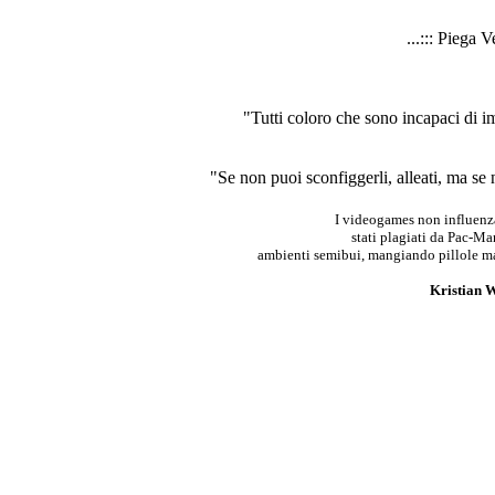
...::: Piega V
"Tutti coloro che sono incapaci di 
"Se non puoi sconfiggerli, alleati, ma se
I videogames non influenza
stati plagiati da Pac-M
ambienti semibui, mangiando pillole mag
Kristian W